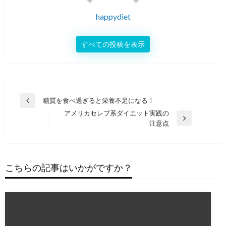
happydiet
すべての投稿を表示
投
糖質を食べ過ぎると栄養不足になる！
前
稿
アメリカセレブ系ダイエット実践の
の
次
注意点
投
ナ
の
稿
ビ
投
稿
ゲ
こちらの記事はいかがですか？
ー
シ
ョ
ン