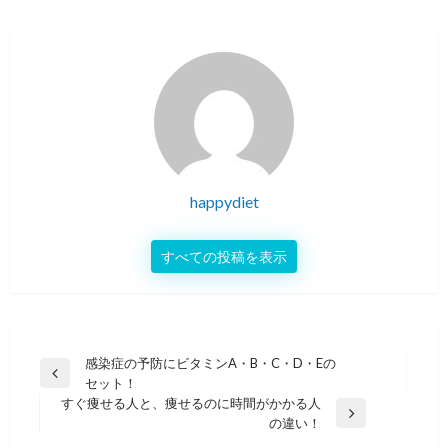
happydiet
すべての投稿を表示
投
感染症の予防にビタミンA・B・C・D・Eの
前
セット！
稿
の
すぐ痩せる人と、痩せるのに時間がかかる人
ナ
投
次
の違い！
稿
の