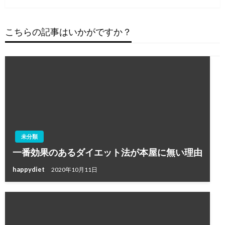
ビ
投
ゲ
稿
ー
こちらの記事はいかがですか？
シ
ョ
ン
未分類
一番効果のあるダイエット法が本屋に無い理由
happydiet
2020年10月11日