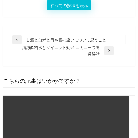
すべての投稿を表示
投
甘酒と白米と日本酒の違いについて思うこと
前
稿
清涼飲料水とダイエット効果|コカコーラ開
の
次
発秘話
投
ナ
の
稿
ビ
投
稿
ゲ
こちらの記事はいかがですか？
ー
シ
ョ
ン