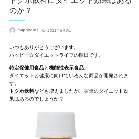
のか？
投
happydiet
2021年6月3日
稿
日:
いつもありがとうございます。
ハッピー☆ダイエットライフの船田です。
特定保健用食品
と
機能性表示食品
。
ダイエットと健康に向けていろんな商品が開発されま
す。
トクホ飲料
なども増えましたが、実際のダイエット効
果はあるのでしょうか？