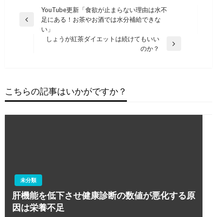
投
YouTube更新「食欲が止まらない理由は水不
足にある！お茶やお酒では水分補給できな
稿
前
い」
の
ナ
しょうが紅茶ダイエットは続けてもいい
投
次
のか？
ビ
稿
の
ゲ
投
稿
ー
こちらの記事はいかがですか？
シ
ョ
ン
未分類
肝機能を低下させ健康診断の数値が悪化する原
因は栄養不足