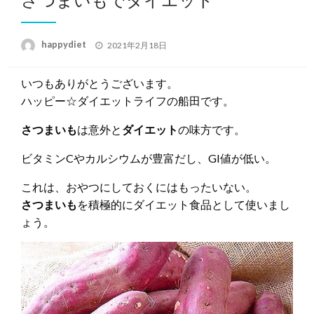
投
happydiet
2021年2月18日
稿
日:
いつもありがとうございます。
ハッピー☆ダイエットライフの船田です。
さつまいも
は意外と
ダイエット
の味方です。
ビタミンCやカルシウムが豊富だし、GI値が低い。
これは、おやつにしておくにはもったいない。
さつまいも
を積極的にダイエット食品として使いまし
ょう。