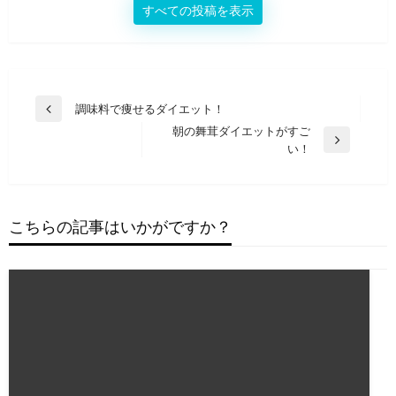
すべての投稿を表示
投
調味料で痩せるダイエット！
前
稿
朝の舞茸ダイエットがすご
の
次
い！
投
ナ
の
稿
ビ
投
稿
ゲ
こちらの記事はいかがですか？
ー
シ
ョ
ン