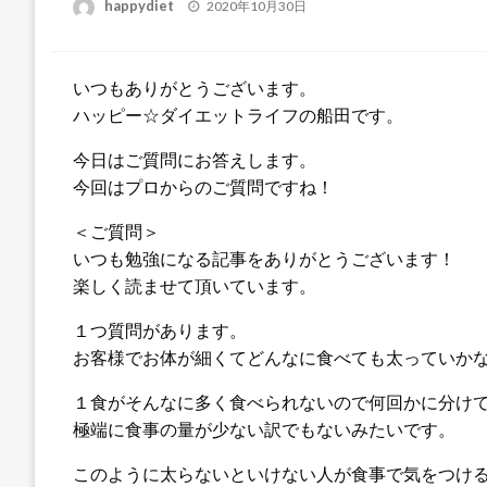
投
happydiet
2020年10月30日
稿
日:
いつもありがとうございます。
ハッピー☆ダイエットライフの船田です。
今日はご質問にお答えします。
今回はプロからのご質問ですね！
＜ご質問＞
いつも勉強になる記事をありがとうございます！
楽しく読ませて頂いています。
１つ質問があります。
お客様でお体が細くてどんなに食べても太っていか
１食がそんなに多く食べられないので何回かに分け
極端に食事の量が少ない訳でもないみたいです。
このように太らないといけない人が食事で気をつけ